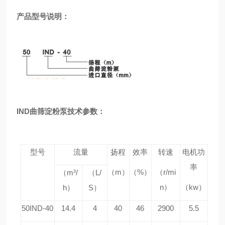
产品型号说明：
IND曲筛淀粉泵技术参数：
型号
流量
扬程
效率
转速
电机功
率
（m
）
（%
）
（r/mi
（m
³/
（L/
n
）
（kw
）
h
）
S
）
50IND-40
14.4
4
40
46
2900
5.5