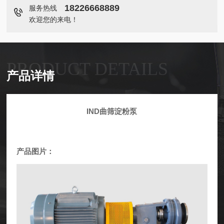
18226668889
服务热线
欢迎您的来电！
PRODUCT DETAILS
产品详情
IND曲筛淀粉泵
产品图片：