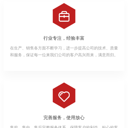
行业专注，经验丰富
在生产、销售各方面不断学习，进一步提高公司的技术、质量
和服务，保证每一位来我们公司的客户高兴而来，满意而归。
完善服务，使用放心
售前、售中、售后完整服务体系，保障客户的利益。贴心的客