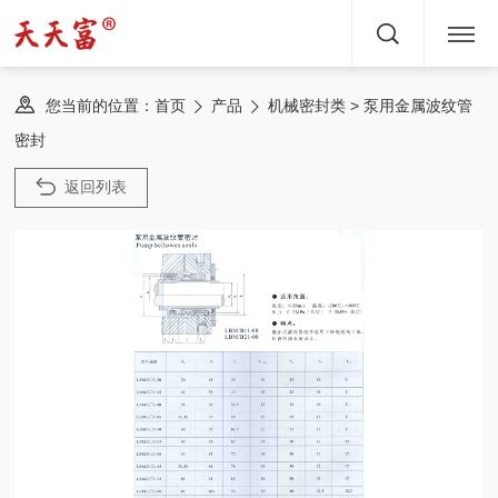
首页
您当前的位置：
> 泵用金属波纹管
首页
产品
机械密封类
密封
关于
返回列表
产品
文章
服务
新闻
方案
案例