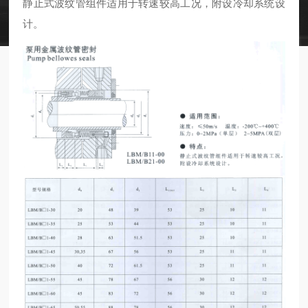
静止式波纹管组件适用于转速较高工况，附设冷却系统设
计。