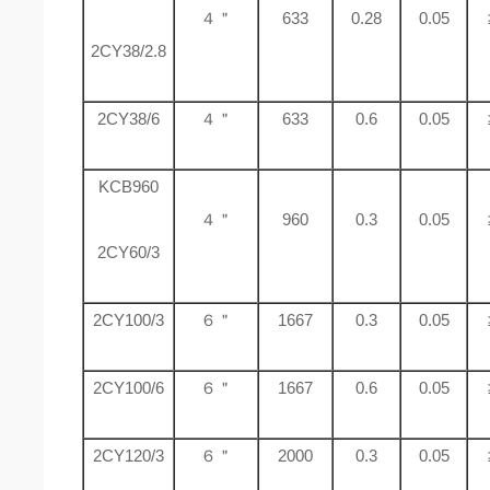
４＂
633
0.28
0.05
2CY38/2.8
2CY38/6
４＂
633
0.6
0.05
KCB960
４＂
960
0.3
0.05
2CY60/3
2CY100/3
６＂
1667
0.3
0.05
2CY100/6
６＂
1667
0.6
0.05
2CY120/3
６＂
2000
0.3
0.05