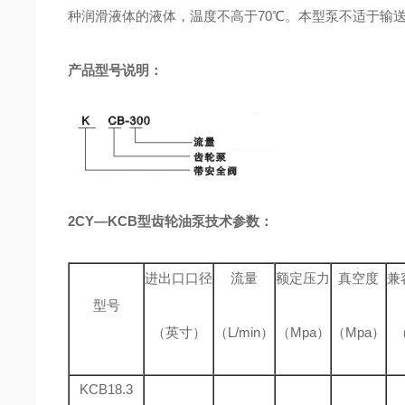
种润滑液体的液体，温度不高于70℃。
本型泵不适于输
产品型号说明：
2CY—KCB型齿轮油泵技术参数：
进出口口径
流量
额定压力
真空度
兼
型号
（英寸）
（L/min）
（Mpa）
（Mpa）
KCB18.3