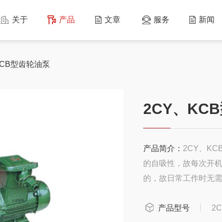
关于
产品
文章
服务
新闻
KCB型齿轮油泵
2CY、KC
产品简介：
2CY、K
的自吸性，故每次开
的，故日常工作时无
产品型号
2