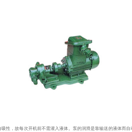
自吸性，故每次开机前不需灌入液体。泵的润滑是靠输送的液体而自