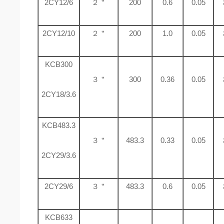
2CY12/6
２＂
200
0.6
0.05
2CY12/10
２＂
200
1.0
0.05
KCB300
３＂
300
0.36
0.05
2CY18/3.6
KCB483.3
３＂
483.3
0.33
0.05
2CY29/3.6
2CY29/6
３＂
483.3
0.6
0.05
KCB633