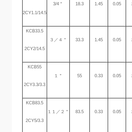
3/4＂
18.3
1.45
0.05
2CY1.1/14.5
KCB33.5
３／４＂
33.3
1.45
0.05
2CY2/14.5
KCB55
１＂
55
0.33
0.05
2CY3.3/3.3
KCB83.5
１１／２＂
83.5
0.33
0.05
2CY5/3.3