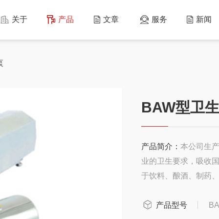
关于
产品
文章
服务
新闻
泵
BAW型卫
产品简介：
本公司生产
业的卫生要求，吸收
于饮料、酿酒、制药
压、过滤等工作，也
的液体。
产品型号
B