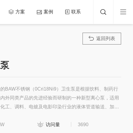
方案
案例
联系
返回列表
生泵
的BAW不锈钢（0Cri18Ni9）卫生泵是根据饮料、制药行
国内外同类产品的先进经验而研制的一种新型离心泵，适用
、化工、调料、电镀及电影印染行业的液体管道输送、加
是实验室等场所理想之设备，可输送蜂蜜及糖浆等粘度较高
AW
访问量
3690