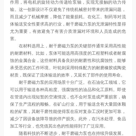
作用，将电机的旋转动力传递给泵轴，实现无接触的动力传
输。这一创新设计不仅避免了传统机械密封带来的泄漏问题，
而且减少了机械摩擦，降低了能量损耗。在化工、制药等对流
体输送安全性要求高的行业，耐干磨磁力泵的无泄漏特性显得
尤为重要，有效避免了有害介质泄漏对环境和人员造成的危
害。
在材料选用上，耐干磨磁力泵的关键部件通常采用高性能
的耐磨材料。比如，泵体可能选用高强度的工程塑料或者耐腐
蚀的金属合金，这些材料具备良好的耐磨性和抗腐蚀性，能够
承受恶劣的工作环境。叶轮则采用特殊配方的耐磨橡胶或陶瓷
材质，既保证了流体输送的效率，又延长了部件的使用寿命。
耐干磨磁力泵的应用场景十分广泛。在石油化工领域，它
可以用于输送各种高粘度、强腐蚀性的油品和化工原料。即使
在管道内出现短暂的空液情况，也不会对泵造成严重损害，确
保了生产流程的顺畅。在矿山行业，用于输送含有大量固体颗
粒的矿浆，其耐干磨性能使得泵在应对复杂工况时更加可靠，
减少了因设备故障导致的停产损失。此外，在污水处理、食品
加工等行业，也凭借其出色的性能得到了广泛应用。
随着科技的不断进步，耐干磨磁力泵也在持续升级发展。