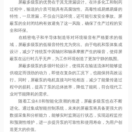
屏蔽多级泵的优势在于其无泄漏设计。在许多化工和制药
过程中，输送的介质可能具有高腐蚀性、高毒性或易燃易爆的
特性，一旦泄漏，不仅会污染环境，还可能引发安全事故。屏
蔽泵的全封闭结构有效避免了这一风险，确保了生产过程的安
全和环保。
在精密电子和半导体制造等对环境噪音有严格要求的领
域，屏蔽多级泵的低噪音特性尤为突出。由于电机和泵体集成
设计，减少了传统泵中因轴封和轴承摩擦产生的噪音，使得屏
蔽泵在运行时几乎无声，为工作环境创造了更加宁静的氛围。
屏蔽多级泵的多级叶轮设计，使得其在输送流体时能够提
供稳定而强劲的动力，即使在复杂的工况下，也能保持高效运
行。同时，屏蔽泵的电机直接与叶轮相连，减少了能量传递过
程中的损耗，提高了泵的总体效率，降低了能耗，符合现代工
业对节能降耗的需求。
随着工业4.0和智能化浪潮的推进，屏蔽多级泵也在不断
进化。通过集成智能控制系统，未来的屏蔽泵将具备更强大的
数据采集和分析能力，能够实时监测运行状态，实现远程监控
和预测性维护，进一步提升泵的可靠性和使用寿命，为用户创
造更大的价值。