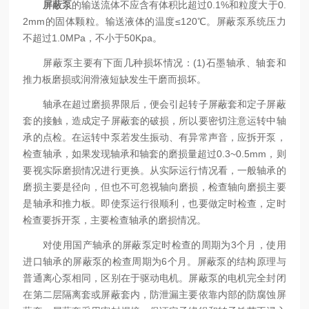
屏蔽泵
的输送流体不应含有体积比超过0.1%和粒度大于0.
2mm的固体颗粒。输送液体的温度≤120℃。屏蔽泵系统压力
不超过1.0MPa，不小于50Kpa。
屏蔽泵主要有下面几种损坏情况：(1)石墨轴承、轴套和
推力板磨损或润滑液短缺发生干磨而损坏。
轴承在超过磨损界限后，便会引起转子屏蔽套和定子屏蔽
套的接触，造成定子屏蔽套的破损，所以要密切注意运转中轴
承的点检。在运转中泵若发生振动、有异常声音，应拆开泵，
检查轴承，如果发现轴承和轴套的磨损量超过0.3~0.5mm，则
要视实际磨损情况进行更换。从实际运行情况看，一般轴承的
磨损主要是径向，但也不可忽视轴向磨损，检查轴向磨损主要
是轴承和推力板。即使泵运行很顺利，也要做定时检查，定时
检查要拆开泵，主要检查轴承的磨损情况。
对使用国产轴承的屏蔽泵定时检查的周期为3个月，使用
进口轴承的屏蔽泵的检查周期为6个月。屏蔽泵的结构原理与
普通离心泵相同，区别在于驱动电机。屏蔽泵的电机完全封闭
在第二层隔离套或屏蔽套内，防泄漏主要依靠内部的防腐蚀屏