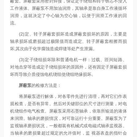
蔽套。屏蔽套采用密封焊接，保证定子绕组和转子铁芯不浸入
工作液体。屏蔽泵不用加油润滑，其轴承是靠自身工作液循环
润滑，这就决定了中心轴为空心轴，以便于润滑工作液的回
流。
(2)定、转子屏蔽套损坏造成屏蔽套损坏的原因，主要是
轴承损坏或磨损超过极限值而造成定、转子屏蔽套相擦而损
坏;其次由于化学腐蚀造成焊缝等处产生泄漏。
(3)定子绕组损坏除和普通电机一样：过载、匝间短路、
对地击穿等造成定子绕组损坏的原因外，还有因定子屏蔽套损
坏而导致介质侵蚀电机绕组使绕组绝缘损坏。
屏蔽泵
的检修方法是：
将屏蔽泵进行解体，对各零件先进行清理，再对它们作表
观检查，是否有异常。然后对关键部位的尺寸进行测量，对电
机绕组作电气检查。屏蔽泵采用石墨轴承，依靠所输送的液体
来润滑。轴承的磨损情况，对可靠运行十分重要。屏蔽泵为了
监视轴承磨损状况，一般都装有机械式或电磁式轴承监视器。
当轴承的磨损量超过规定的允许值时，监 视器表盘的指针会