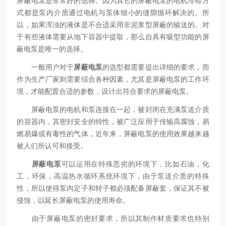
屏蔽电泵是非常好的选择。因为其它的屏蔽电泵的电机冷却方
式都是泵内介质通过电机与泵体细小的缝隙循环解决的。所
以，如果浑浊的液体是不合适采用非泥浆型屏蔽的输送的。对
于有些液体需要从地下容器中提取，那么自具有吸型功能的屏
蔽电泵是唯一的选择。
一般用户对于
屏蔽电泵
的选型都需要提出详细的要求，而
作为生产厂家则需要综合各种因素，尤其是屏蔽电泵的工作环
境，才能配置合适的参数，设计出符合要求的屏蔽电泵。
屏蔽电泵的电机和泵连接在一起，被封闭在充满泵送介质
的容器内，其密封安全的特性，被广泛应用于传输高腐蚀，易
燃易爆或有毒性的气体，近年来，屏蔽电泵的使用效果越来越
被人们所认可和接受。
屏蔽电泵
可以运用在特殊恶劣的环境下，比如石油，化
工，环保，高温热水循环系统环境下，由于泵送介质的特殊
性，所以使得泵内定子和转子都必须配备屏蔽套，保证其不被
侵蚀，以延长屏蔽电泵的使用寿命。
由于屏蔽电泵的密封要求，所以其制作材质要求也特别