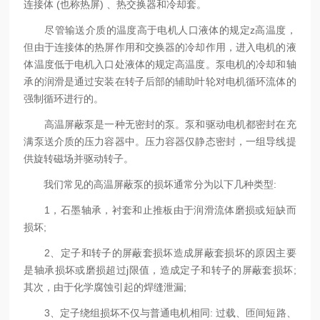
连接体 (也称热屏) 、热交换器和冷却套。
尽管输送介质的温度高于电机人口液体的规定z高温度，
但由于连接体的热屏作用和交换器的冷却作用，进入电机的液
体温度低于电机入口处液体的规定高温度。泵电机的冷却和轴
承的润滑是通过安装在转子后部的辅助叶轮对电机循环流体的
强制循环进行的。
高温屏蔽泵是一种无密封的泵。泵和驱动电机都密封在充
满泵送介质的压力容器中。压力容器仅静态密封，一组导线提
供旋转磁场并驱动转子。
我们常见的高温屏蔽泵的损坏通常分为以下几种类型:
1，石墨轴承，衬套和止推板由于润滑流体磨损或短缺而
损坏;
2、定子和转子的屏蔽套损坏造成屏蔽套损坏的原因主要
是轴承损坏或磨损超过j限值，造成定子和转子的屏蔽套损坏;
其次，由于化学腐蚀引起的焊缝泄漏;
3、定子绕组损坏不仅与普通电机相同: 过载、匝间短路、