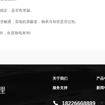
稳定，是否有泄漏。
否畅通，泵电机屏蔽套，轴承冷却管是否过热。
作，欢迎致电来询!
关于我们
产品
服务支持
新闻
理
18226668889
( 周